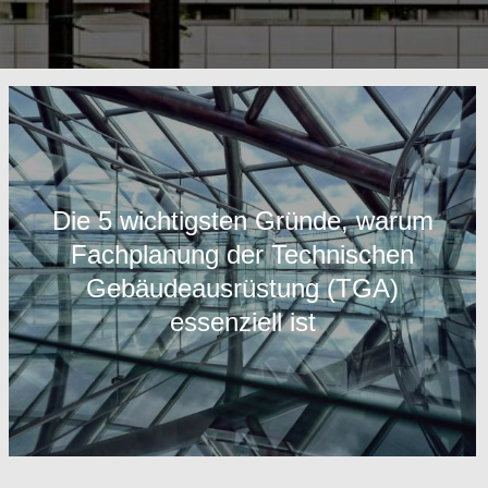
Die 5 wichtigsten Gründe, warum
Fachplanung der Technischen
Gebäudeausrüstung (TGA)
essenziell ist