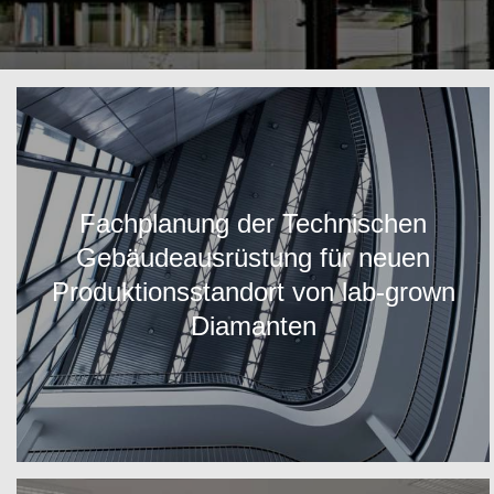
Fachplanung der Technischen
Gebäudeausrüstung für neuen
Produktionsstandort von lab-grown
Diamanten