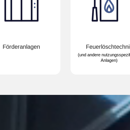
Förder­anlagen
Feuerlösch­techni
(und andere nutzungs­spezi
Anlagen)