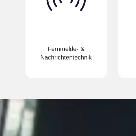
Fernmelde-
&
Nachrichten­technik