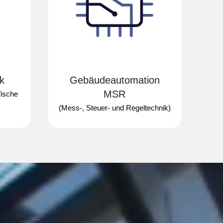
k
Gebäude­automation
MSR
fische
(Mess-, Steuer- und Regeltechnik)