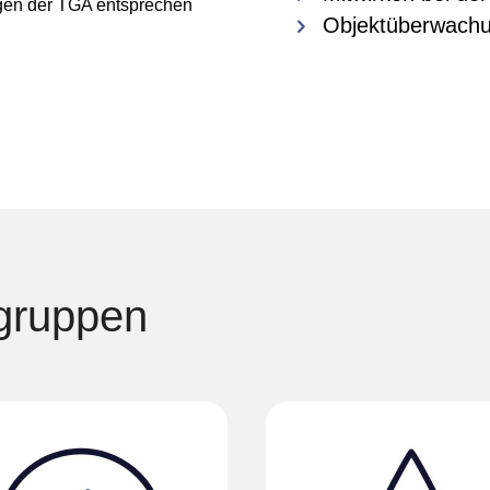
ungen der TGA entsprechen
Objektüberwach
gruppen