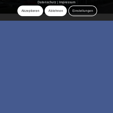
Datenschutz
|
Impressum
Akzeptieren
Ablehnen
Einstellungen
Ingenieurbüro Paulus GmbH
Ruhrtalstraße 43
45239 Essen
+49 201 / 490 03 – 0